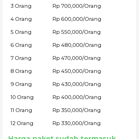
3 Orang
Rp 700,000/Orang
4 Orang
Rp 600,000/Orang
5 Orang
Rp 550,000/Orang
6 Orang
Rp 480,000/Orang
7 Orang
Rp 470,000/Orang
8 Orang
Rp 450,000/Orang
9 Orang
Rp 430,000/Orang
10 Orang
Rp 400,000/Orang
11 Orang
Rp 350,000/Orang
12 Orang
Rp 330,000/Orang
Harga paket sudah termasuk