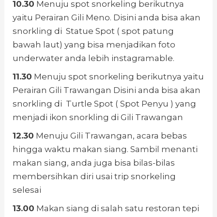
10.30
Menuju spot snorkeling berikutnya
yaitu Perairan Gili Meno. Disini anda bisa akan
snorkling di Statue Spot ( spot patung
bawah laut) yang bisa menjadikan foto
underwater anda lebih instagramable.
11.30
Menuju spot snorkeling berikutnya yaitu
Perairan Gili Trawangan Disini anda bisa akan
snorkling di Turtle Spot ( Spot Penyu ) yang
menjadi ikon snorkling di Gili Trawangan
12.30
Menuju Gili Trawangan, acara bebas
hingga waktu makan siang. Sambil menanti
makan siang, anda juga bisa bilas-bilas
membersihkan diri usai trip snorkeling
selesai
13.00
Makan siang di salah satu restoran tepi